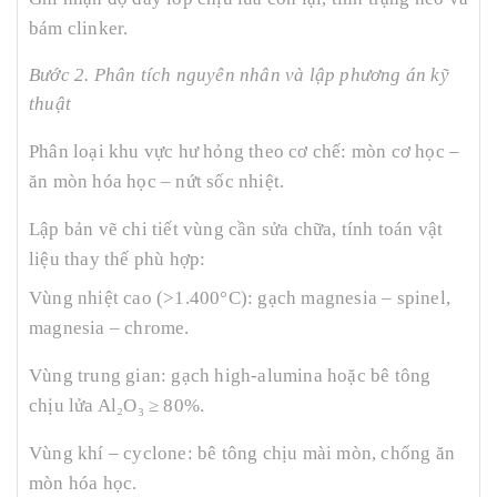
bám clinker.
Bước 2. Phân tích nguyên nhân và lập phương án kỹ
thuật
Phân loại khu vực hư hỏng theo cơ chế: mòn cơ học –
ăn mòn hóa học – nứt sốc nhiệt.
Lập bản vẽ chi tiết vùng cần sửa chữa, tính toán vật
liệu thay thế phù hợp:
Vùng nhiệt cao (>1.400°C): gạch magnesia – spinel,
magnesia – chrome.
Vùng trung gian: gạch high-alumina hoặc bê tông
chịu lửa Al₂O₃ ≥ 80%.
Vùng khí – cyclone: bê tông chịu mài mòn, chống ăn
mòn hóa học.