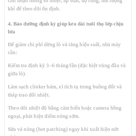
Ghi nhận thông số nhiệt, áp suất, độ rung, lưu lượng
khí để theo dõi ổn định.
4. Bảo dưỡng định kỳ giúp kéo dài tuổi thọ lớp chịu
lửa
Để giảm chi phí dừng lò và tăng hiệu suất, nhà máy
cần:
Kiểm tra định kỳ 3–6 tháng/lần (đặc biệt vùng đầu và
giữa lò).
Làm sạch clinker bám, xỉ tích tụ trong buồng đốt và
tháp trao đổi nhiệt.
Theo dõi nhiệt độ bằng cảm biến hoặc camera hồng
ngoại, phát hiện điểm nóng sớm.
Sửa vá nóng (hot patching) ngay khi xuất hiện nứt