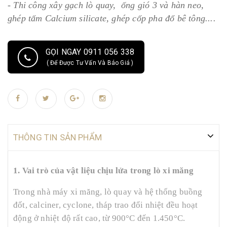
- Thi công xây gạch lò quay, ống gió 3 và hàn neo,
ghép tấm Calcium silicate, ghép cốp pha đổ bê tông....
GỌI NGAY 0911 056 338
( Để Được Tư Vấn Và Báo Giá )
THÔNG TIN SẢN PHẨM
1. Vai trò của vật liệu chịu lửa trong lò xi măng
Trong nhà máy xi măng, lò quay và hệ thống buồng
đốt, calciner, cyclone, tháp trao đổi nhiệt đều hoạt
động ở nhiệt độ rất cao, từ 900°C đến 1.450°C.