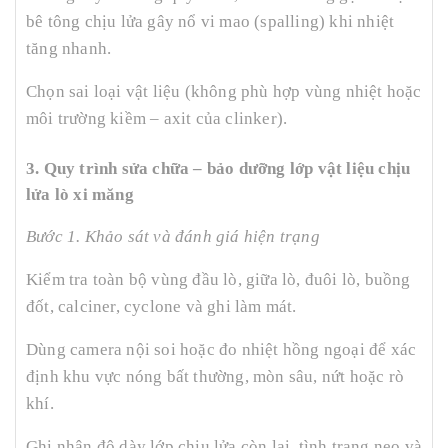
bê tông chịu lửa gây nổ vi mao (spalling) khi nhiệt
tăng nhanh.
Chọn sai loại vật liệu (không phù hợp vùng nhiệt hoặc
môi trường kiềm – axit của clinker).
3. Quy trình sửa chữa – bảo dưỡng lớp vật liệu chịu
lửa lò xi măng
Bước 1. Khảo sát và đánh giá hiện trạng
Kiểm tra toàn bộ vùng đầu lò, giữa lò, đuôi lò, buồng
đốt, calciner, cyclone và ghi làm mát.
Dùng camera nội soi hoặc đo nhiệt hồng ngoại để xác
định khu vực nóng bất thường, mòn sâu, nứt hoặc rò
khí.
Ghi nhận độ dày lớp chịu lửa còn lại, tình trạng neo và