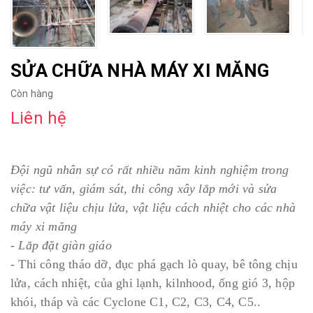
SỬA CHỮA NHÀ MÁY XI MĂNG
Còn hàng
Liên hệ
Đội ngũ nhân sự có rất nhiều năm kinh nghiệm trong
việc: tư vấn, giám sát, thi công xây lắp mới và sửa
chữa vật liệu chịu lửa, vật liệu cách nhiệt cho các nhà
máy xi măng
- Lắp đặt giàn giáo
- Thi công tháo dỡ, đục phá gạch lò quay, bê tông chịu
lửa, cách nhiệt, của ghi lạnh, kilnhood, ống gió 3, hộp
khói, tháp và các Cyclone C1, C2, C3, C4, C5..