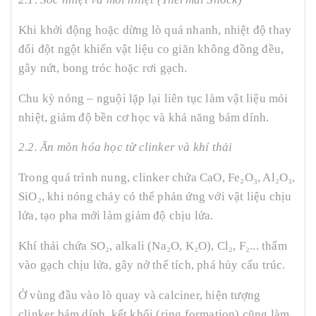
Khi khởi động hoặc dừng lò quá nhanh, nhiệt độ thay
đổi đột ngột khiến vật liệu co giãn không đồng đều,
gây nứt, bong tróc hoặc rơi gạch.
Chu kỳ nóng – nguội lặp lại liên tục làm vật liệu mỏi
nhiệt, giảm độ bền cơ học và khả năng bám dính.
2.2. Ăn mòn hóa học từ clinker và khí thải
Trong quá trình nung, clinker chứa CaO, Fe₂O₃, Al₂O₃,
SiO₂, khi nóng chảy có thể phản ứng với vật liệu chịu
lửa, tạo pha mới làm giảm độ chịu lửa.
Khí thải chứa SO₂, alkali (Na₂O, K₂O), Cl₂, F₂... thấm
vào gạch chịu lửa, gây nở thể tích, phá hủy cấu trúc.
Ở vùng đầu vào lò quay và calciner, hiện tượng
clinker bám dính, kết khối (ring formation) cũng làm