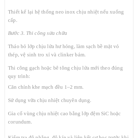
Thiết kế lại hệ thống neo inox chịu nhiệt nếu xuống
cấp.
Bước 3. Thi công sửa chữa
Tháo bỏ lớp chịu lửa hư hỏng, làm sạch bề mặt vỏ
thép, vệ sinh tro xỉ và clinker bám.
Thi công gạch hoặc bê tông chịu lửa mới theo đúng
quy trình:
Căn chỉnh khe mạch đều 1–2 mm.
Sử dụng vữa chịu nhiệt chuyên dụng.
Gia cố vùng chịu nhiệt cao bằng lớp đệm SiC hoặc
corundum.
Kiểm tra độ phẳng, độ kín và liên kết cơ học trước khi