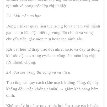
rạn nứt và bong tróc lớp chịu nhiệt.
2.3. Mài mòn cơ học
Dòng clinker quay liên tục trong lò va chạm với thành
gạch chịu lửa, đặc biệt tại vùng đốt chính và vùng
chuyển tiếp, gây mòn mịn hoặc tạo rãnh sâu.
Rơi vật liệu từ tháp trao đổi nhiệt hoặc va đập từ dòng
khí tốc độ cao trong cyclone cũng làm mòn lớp chịu
lửa nhanh chóng.
2.4. Sai sót trong thi công và vật liệu
Thi công sai quy cách (khe mạch không đúng, độ dày
không đều, trộn không chuẩn) → giảm khả năng bám
dính.
Không sấy lò đúng quy trình, hơi ẩm trong gạch hoặc