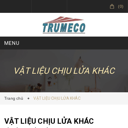
(
0
)
MENU
VỀ CHÚNG TÔI
SẢN PHẨM
VẬT LIỆU CHỊU LỬA KHÁC
DỰ ÁN ĐÃ THỰC HIỆN
TIN TỨC
Trang chủ
VẬT LIỆU CHỊU LỬA KHÁC
LIÊN HỆ
TRUMECO
VẬT LIỆU CHỊU LỬA KHÁC