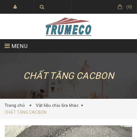
(
0
)
MENU
VỀ CHÚNG TÔI
SẢN PHẨM
CHẤT TĂNG CACBON
DỰ ÁN ĐÃ THỰC HIỆN
TIN TỨC
Trang chủ
Vật liệu chịu lửa khác
CHẤT TĂNG CACBON
LIÊN HỆ
TRUMECO