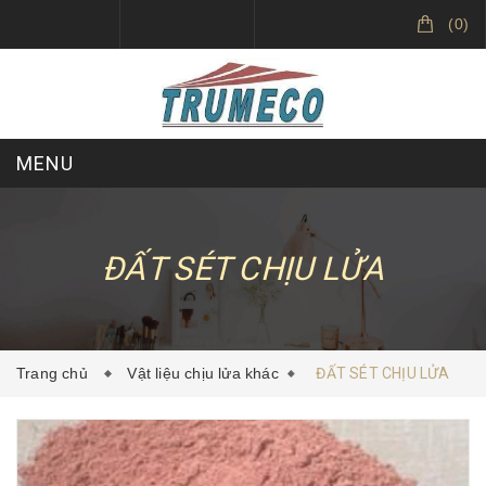
(
0
)
MENU
VỀ CHÚNG TÔI
SẢN PHẨM
ĐẤT SÉT CHỊU LỬA
DỰ ÁN ĐÃ THỰC HIỆN
TIN TỨC
Trang chủ
Vật liệu chịu lửa khác
ĐẤT SÉT CHỊU LỬA
LIÊN HỆ
TRUMECO