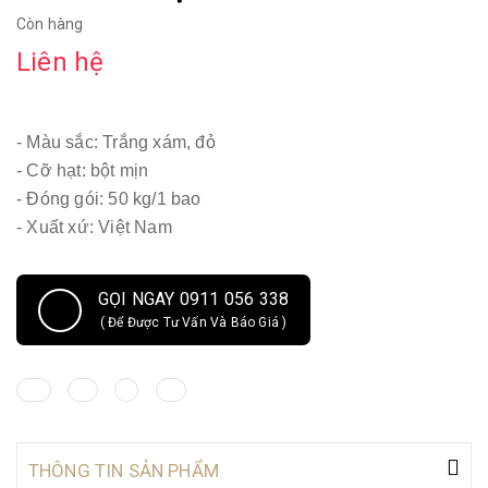
Còn hàng
Liên hệ
- Màu sắc: Trắng xám, đỏ
- Cỡ hạt: bột mịn
- Đóng gói: 50 kg/1 bao
- Xuất xứ: Việt Nam
GỌI NGAY 0911 056 338
( Để Được Tư Vấn Và Báo Giá )
THÔNG TIN SẢN PHẨM