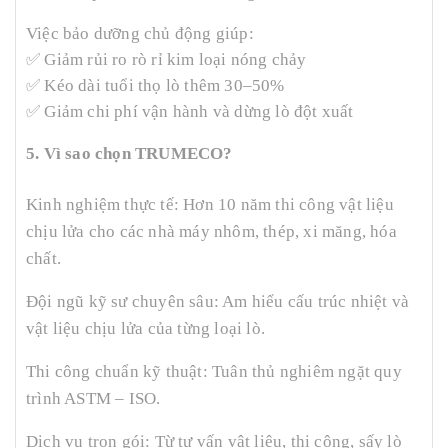
Việc bảo dưỡng chủ động giúp:
✅
Giảm rủi ro rò rỉ kim loại nóng chảy
✅
Kéo dài tuổi thọ lò thêm 30–50%
✅
Giảm chi phí vận hành và dừng lò đột xuất
5. Vì sao chọn TRUMECO?
Kinh nghiệm thực tế: Hơn 10 năm thi công vật liệu
chịu lửa cho các nhà máy nhôm, thép, xi măng, hóa
chất.
Đội ngũ kỹ sư chuyên sâu: Am hiểu cấu trúc nhiệt và
vật liệu chịu lửa của từng loại lò.
Thi công chuẩn kỹ thuật: Tuân thủ nghiêm ngặt quy
trình ASTM – ISO.
Dịch vụ trọn gói: Từ tư vấn vật liệu, thi công, sấy lò