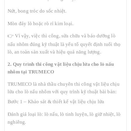
Nứt, bong tróc do sốc nhiệt.
Mòn đáy lò hoặc rò rỉ kim loại.
👉
Vì vậy, việc thi công, sửa chữa và bảo dưỡng lò
nấu nhôm đúng kỹ thuật là yếu tố quyết định tuổi thọ
lò, an toàn sản xuất và hiệu quả năng lượng.
2. Quy trình thi công vật liệu chịu lửa cho lò nấu
nhôm tại TRUMECO
TRUMECO là nhà thầu chuyên thi công vật liệu chịu
lửa cho lò nấu nhôm với quy trình kỹ thuật bài bản:
Bước 1 – Khảo sát & thiết kế vật liệu chịu lửa
Đánh giá loại lò: lò nấu, lò tinh luyện, lò giữ nhiệt, lò
nghiêng.