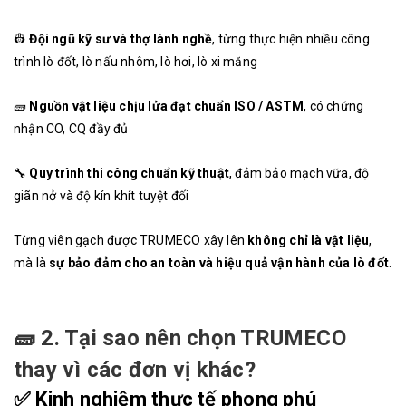
👷
Đội ngũ kỹ sư và thợ lành nghề
, từng thực hiện nhiều công
trình lò đốt, lò nấu nhôm, lò hơi, lò xi măng
🧱
Nguồn vật liệu chịu lửa đạt chuẩn ISO / ASTM
, có chứng
nhận CO, CQ đầy đủ
🔧
Quy trình thi công chuẩn kỹ thuật
, đảm bảo mạch vữa, độ
giãn nở và độ kín khít tuyệt đối
Từng viên gạch được TRUMECO xây lên
không chỉ là vật liệu
,
mà là
sự bảo đảm cho an toàn và hiệu quả vận hành của lò đốt
.
🧱
2. Tại sao nên chọn TRUMECO
thay vì các đơn vị khác?
✅
Kinh nghiệm thực tế phong phú