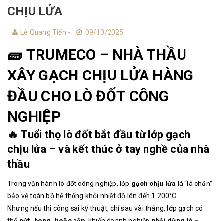
CHỊU LỬA
Lê Quang Tiến -
09/10/2025
🧱
TRUMECO – NHÀ THẦU
XÂY GẠCH CHỊU LỬA HÀNG
ĐẦU CHO LÒ ĐỐT CÔNG
NGHIỆP
🔥
Tuổi thọ lò đốt bắt đầu từ lớp gạch
chịu lửa – và kết thúc ở tay nghề của nhà
thầu
Trong vận hành lò đốt công nghiệp, lớp
gạch chịu lửa
là “lá chắn”
bảo vệ toàn bộ hệ thống khỏi nhiệt độ lên đến 1.200°C.
Nhưng nếu thi công sai kỹ thuật, chỉ sau vài tháng, lớp gạch có
thể
nứt, bong, hoặc sập
, khiến doanh nghiệp
phải dừng lò –