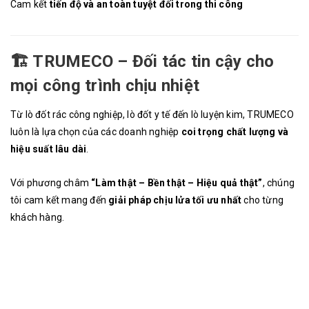
Cam kết
tiến độ và an toàn tuyệt đối trong thi công
🏗️
TRUMECO – Đối tác tin cậy cho
mọi công trình chịu nhiệt
Từ lò đốt rác công nghiệp, lò đốt y tế đến lò luyện kim, TRUMECO
luôn là lựa chọn của các doanh nghiệp
coi trọng chất lượng và
hiệu suất lâu dài
.
Với phương châm
“Làm thật – Bền thật – Hiệu quả thật”
, chúng
tôi cam kết mang đến
giải pháp chịu lửa tối ưu nhất
cho từng
khách hàng.
thi công vật liệu chịu lửa ; nhà thầu vật liệu chịu lửa ; đơn vị thi công vật liệu chịu lửa ; dịch vụ thi công vật liệu chịu
nhiệt ; thi công lót lò chịu nhiệt ; thi công lớp cách nhiệt ; thi công lớp bảo ôn ; thi công chống cháy công nghiệp ;thi công
lớp lót chịu lửa lò nung ; thi công vật liệu chịu lửa công nghiệp ; thi công vật liệu chịu lửa tại nhà máy ; thi công chịu
nhiệt cho lò nấu kim loại ; thi công lớp chịu lửa cho lò hơi ; thi công lớp chịu lửa cho lò xi măng ; thi công lớp chịu lửa