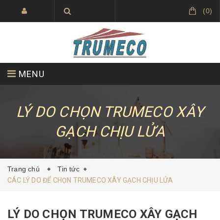
(
0
)
MENU
VỀ CHÚNG TÔI
SẢN PHẨM
LÝ DO CHỌN TRUMECO XÂY
GẠCH CHỊU LỬA
DỰ ÁN ĐÃ THỰC HIỆN
TIN TỨC
Trang chủ
Tin tức
CÁC LÝ DO ĐỂ CHỌN TRUMECO XÂY GẠCH CHỊU LỬA
LIÊN HỆ
TRUMECO
LÝ DO CHỌN TRUMECO XÂY GẠCH