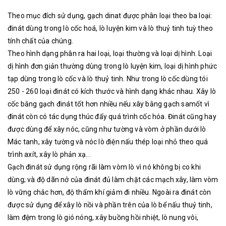
Theo mục đích sử dụng, gạch dinat được phân loại theo ba loại:
đinát dùng trong lò cốc hoá, lò luyện kim và lò thuỷ tinh tuỳ theo
tính chất của chúng.
Theo hình dạng phân ra hai loại, loại thường và loại dị hình. Loại
dị hình đơn giản thường dùng trong lò luyện kim, loại dị hình phức
tạp dùng trong lò cốc và lò thuỷ tinh. Như trong lò cốc dùng tói
250 - 260 loại đinát có kích thước và hình dạng khác nhau. Xây lò
cốc bằng gạch đinát tốt hơn nhiều nếu xây bằng gạch samốt vì
đinát còn có tác dụng thúc đẩy quá trình cốc hóa. Đinát cũng hay
được dùng để xây nóc, cũng như tường và vòm ở phần dưới lò
Mác tanh, xây tường và nóc lò điện nấu thép loại nhỏ theo quá
trình axít, xây lò phản xạ...
Gạch đinát sử dụng rộng rãi làm vòm lò vì nó không bị co khi
dùng; và độ dãn nở của đinát đủ làm chặt các mạch xây, làm vòm
lò vững chắc hơn, độ thẩm khí giảm đi nhiều. Ngoài ra đinát còn
được sử dụng để xây lò nồi và phần trên của lò bể nấu thuỷ tinh,
làm đệm trong lò gió nóng, xây buồng hồi nhiệt, lò nung vôi,