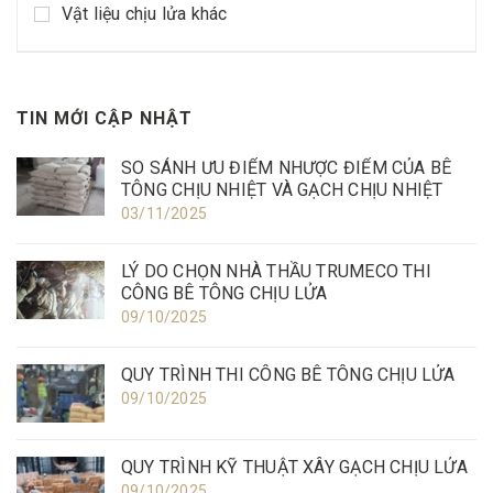
Vật liệu chịu lửa khác
TIN MỚI CẬP NHẬT
SO SÁNH ƯU ĐIỂM NHƯỢC ĐIỂM CỦA BÊ
TÔNG CHỊU NHIỆT VÀ GẠCH CHỊU NHIỆT
03/11/2025
LÝ DO CHỌN NHÀ THẦU TRUMECO THI
CÔNG BÊ TÔNG CHỊU LỬA
09/10/2025
QUY TRÌNH THI CÔNG BÊ TÔNG CHỊU LỬA
09/10/2025
QUY TRÌNH KỸ THUẬT XÂY GẠCH CHỊU LỬA
09/10/2025