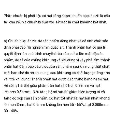
Phần chuẩn bị phối liệu có hai công đoạn: chuẩn bị quắc zit là cấu
tử chủ yếu và chuẩn bị sữa vôi, sắt keo là chất khoáng kết dính.
a) Chuẩn bị quắc zit: để sản phẩm đồng nhất và có tính chất xác
định phải đập rồi nghiền mịn quắc zit. Thành phần hạt có giá trị
quyết định lên quá trình chuyển hóa của quắc, lên mật độ sản
phẩm, độ tả của chúng khi nung và khi dùng vì vậy phải tìm thành
phần hạt đảm bảo cấu trúc của sản phẩm sau khi nung thật chặt
chẽ, hạn chế độ nở khi nung, sau khi nung có khối lượng riêng nhỏ
và ít tả khi dùng. Thành phần hạt được đặc trưng bằng hệ số hạt.
Hệ số hạt là tỉ lệ giữa phần trăn hạt nhỏ hơn 0.88mm và hạt
lớn hơn 0.54mm. Nếu tăng hệ số hạt thì giảm hiện tượng tả và
tăng độ xốp của sản phẩm. Cỡ hạt tốt nhất là: hạt lớn nhất không
lớn hơn 3mm, hạt 0,5mm không lớn hơn 55 - 65%, hạt 0,088mm:
30 - 40%.