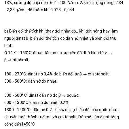
13%, cường độ chịu nén: 60° - 100 N/mm2, khối lượng riêng: 2,34
- 2,38 g/cm, độ thẩm khí 0,028 - 0,044.
b) Biến đổi thể tích khi thay đổi nhiệt độ.. Khi đốt nóng hay làm
nguội đinát bị biến đổi thể tích do dãn nở nhiệt và biến đổi thù
hình.
Ở 117° - 163°C: đinát dãn nở do sự biến đổi thù hình từ γ →
β → αtriđimít;
180 - 270°C: đinát nở 0,4% do biến đổi từ β → crisotabalit
300 - 500°C: dãn nở do nhiệt;
500 - 600° C: đinát dãn nờ do β → αquắc;
600 - 1300°C: dãn nở do nhiệt 0,2%;
1300 - 1400°C: dãn nở 0,2 - 0,5% do sự biến đổi của quắc chưa
chuvển hoá thành triđimit và cristobalit. Dãn nở của đinát tổng
cộng đến1450°C