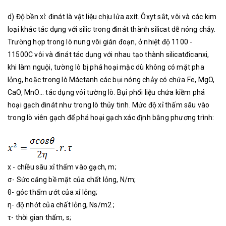
d) Độ bền xỉ: đinát là vật liệu chịu lửa axít. Ôxyt sắt, vôi và các kim
loại khác tác dụng với silic trong đinát thành silicat dễ nóng chảy.
Trường hợp trong lò nung vôi gián đoạn, ở nhiệt độ 1100 -
11500C vôi và đinát tác dụng với nhau tạo thành silicatđicanxi,
khi làm nguội, tường lò bị phá hoại mặc dù không có mặt pha
lỏng, hoặc trong lò Máctanh các bụi nóng chảy có chứa Fe, MgO,
CaO, MnO... tác dụng vói tường lò. Bụi phối liệu chứa kiềm phá
hoại gạch đinát như trong lò thủy tinh. Mức độ xỉ thấm sâu vào
trong lò viên gạch để phá hoại gạch xác định bằng phương trình:
x - chiều sâu xỉ thấm vào gạch, m;
σ- Sức căng bề mặt của chất lỏng, N/m;
θ- góc thấm ướt của xỉ lỏng;
η- độ nhớt của chất lỏng, Ns/m2 ;
τ- thời gian thấm, s;