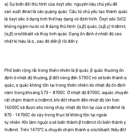
a) Sự biến đổi thù hình của ôxyt silic: nguyên liệu chủ yếu để
sản xuất đinat là các quặng quắc. Cấu tử chủ yếu tạo thành quắc
là ôxyt silic ở dạng tinh thể hay dạng vô định hình. Ôxyt silic SiO2
không ngậm nước có 8 dạng thù hình: (α,β) quắc; (α,β,γ) triđimit;
(α,β) cristôbalit và thủy tinh quắc. Dạng ổn định ở nhiệt độ cao
nhất kí hiệu là α , sau đó đến β rồi đến γ
Phổ biến rộng rãi trong thiên nhiên là β quắc. β quắc thường ổn
định ở nhiệt độ thường, β đốt nóng đến 5730C nó sẽ biến thành α
quắc, α quắc không tổn tại trong thiên nhiên do nhiệt độ ổn định
nằm trong khoảng 573 – 8700C. Ở nhiệt độ 8700C, αquắc chuyển
rất chậm thành α triđimit, khi đốt nhanh đến nhiệt độ lớn hơn
16000C sẽ được silic nóng chảy. nhiệt độ tồn tại của α triđimit là
870 - 14700C do vậy trong thực tế không tồn tại ngoài
tự nhiên. Khi làm nguội α sẽ biến thành β triđimit rồi biến thành γ
triđimit. Trên 1470°C α chuyển chậm thành α cristôbalit. Nếu đốt