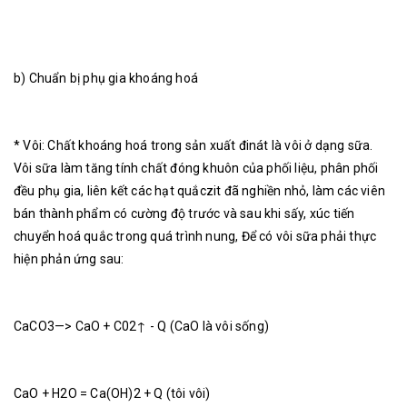
b) Chuẩn bị phụ gia khoáng hoá
* Vôi: Chất khoáng hoá trong sản xuất đinát là vôi ở dạng sữa.
Vôi sữa làm tăng tính chất đóng khuôn của phối liệu, phân phối
đều phụ gia, liên kết các hạt quắczit đã nghiền nhỏ, làm các viên
bán thành phẩm có cường độ trước và sau khi sấy, xúc tiến
chuyển hoá quắc trong quá trình nung, Để có vôi sữa phải thực
hiện phản ứng sau:
CaCO3—> CaO + C02↑ - Q (CaO là vôi sống)
CaO + H2O = Ca(OH)2 + Q (tôi vôi)