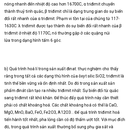
nóng nhanh đến nhiệt độ cao hơn 16700C, α triđimit chuyển
thành thuỷ tinh quắc, β triđimit chỉ là dạng trung gian do sự biến
đổi rất nhanh của α triđimit. Phạm vi tồn tại của chúng từ 117-
1630C. λ triđimit được tạo thành do sự biến đổi rất nhanh của β
triđimit ở nhiệt độ 1170C, nó thường gặp ở các quặng núi
lửa trong dạng hình tấm 6 góc.
b) Quá trình hoá lí trong sản xuất đinat: thực nghiệm cho thấy
rằng trong tất cả các dạng thù hình của ôxyt silic SiO2, triđimit là
tinh thể bền vững và ổn định nhất. Do đó trong sản xuất sản
phẩm đinát cần tạo ra nhiều triđimit nhất. Sự biến đổi từ quắc
sang triđimit rất khó khăn. Để thúc đẩy quá trình này cần thiết
phải có chất khoáng hoá. Các chất khoáng hoá có thể là CaO,
MgO, MnO, BaO, FeO, Fe2O3, A12O3... Để quá trình triđimit hoá
tiến hành tốt nhất, pha lỏng cần có độ thấm ướt tốt. Với mục đích
đó, trong quá trình sản xuất thường bổ sung phụ gia sắt và