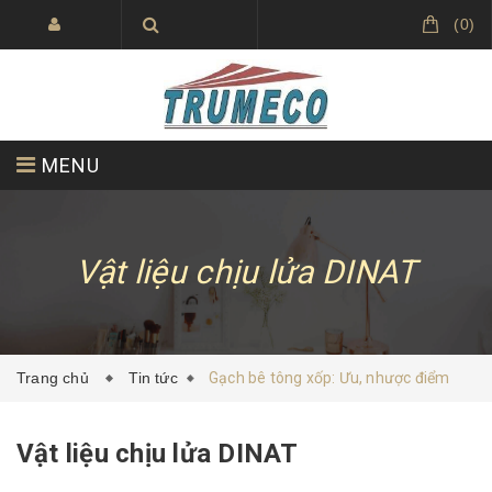
(
0
)
MENU
VỀ CHÚNG TÔI
SẢN PHẨM
Vật liệu chịu lửa DINAT
DỰ ÁN ĐÃ THỰC HIỆN
TIN TỨC
Trang chủ
Tin tức
Gạch bê tông xốp: Ưu, nhược điểm
LIÊN HỆ
TRUMECO
Vật liệu chịu lửa DINAT