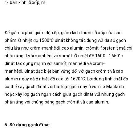
r - bán kính lỗ xốp, m.
Để giảm x phải giảm độ xốp, giảm kích thước lỗ xốp của sản
phẩm. Ở nhiệt độ 1500°C đinát không tác dụng với đa số gạch
chịu lửa như crôm-manhêđi, cao alumin, crômit, forstenit mà chỉ
phản ứng ít vói manhêdi và samôt. Ở nhiệt độ 1600 - 1650°c
đinát tác dụng mạnh với samốt, manhêđi và crôm-
manhêdi. Đinát đặc biệt bền vững đối với gạch crômit và cao
alumin ngay cả ở nhiệt độ cao tới 1670°C. Lợi dụng tính chất đó
có thể xây gạch đinát với hai loại gạch này ở vòm lò Máctanh
hoặc xây lớp gạch ngăn cách giữa gạch đinát với những gạch
phản ứng vói chúng bằng gạch crômit và cao alumin.
5.
Sử dụng gạch đinát