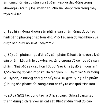
ẩm của phối liệu do sữa vôi sắt đem vào và dao động trong
khoảng 4 - 6% tuỳ loại máy nén. Phối liệu được trộn trong máy
trộn quả lăn.
d) Tạo hình, đóng khuôn sản phẩm: sản phẩm đinát được tạo
hình bằng phương pháp bán khô. Phối liệu nén đổ vào khuôn và
được nén dưới áp suất 15N/mm2.
e) Sấy sản phẩm: mục đích sấy sản phẩm là loại trừ nước ra khỏi
sản phẩm, kết tinh hydoxytcanxi, tăng cường độ cơ học của sản
phẩm. Nhiệt độ sấy cao hơn 1000C. Sau khi sấy độ ẩm còn lại 1 -
1,5% cường độ viên mộc khi đó tăng lên 3 - 5 N/mm2. Sấy trong
lò Tuynen, lò buồng, thời gian sấy từ 4-16 giờ tùy loại sản phẩm.
g) Nung sản phẩm: Khi nung đinat sẽ xảy ra các quá trình sau:
- CaO và SiO2 tác dụng tạo ra Sillicat canxi. Sillicát canxi tạo
thành dung dịch rắn với sillicát sắt. Khi đạt đến nhiệt độ cao