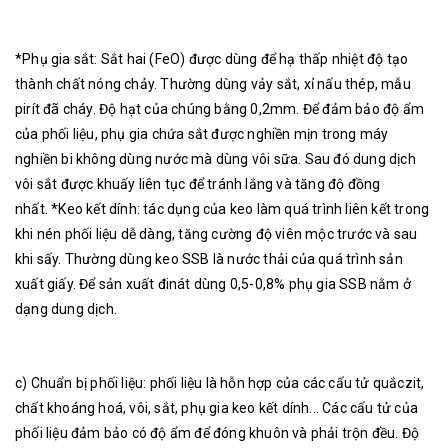
*Phụ gia sắt: Sắt hai (FeO) được dùng để hạ thấp nhiệt độ tạo
thành chất nóng chảy. Thường dùng vảy sắt, xỉ nấu thép, mẫu
pirít đã cháy. Độ hạt của chúng bằng 0,2mm. Để đảm bảo độ ẩm
của phối liệu, phụ gia chứa sắt được nghiền mịn trong máy
nghiền bi không dùng nước mà dùng vôi sữa. Sau đó dung dịch
vôi sắt được khuấy liên tục để tránh lắng và tăng độ đồng
nhất. *Keo kết dính: tác dụng của keo làm quá trình liên kết trong
khi nén phối liệu dễ dàng, tăng cường độ viên mộc trước và sau
khi sấy. Thường dùng keo SSB là nước thải của quá trình sản
xuất giấy. Để sản xuất đinát dùng 0,5-0,8% phụ gia SSB nằm ở
dạng dung dịch.
c) Chuẩn bị phối liệu: phối liệu là hỗn hợp của các cấu tử quắczit,
chất khoáng hoá, vôi, sắt, phụ gia keo kết dính... Các cấu tử của
phối liệu đảm bảo có độ ẩm để đóng khuôn và phải trộn đều. Độ