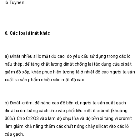
lò Tuynen...
6.
Các loại đinát khác
a) Đinát nhiều silic mặt độ cao: do yêu cẩu sử dụng trong các lò
nấu thép, để tăng chất lượng đinát chống lại tác dụng của xỉ sắt,
giảm độ xốp, khắc phục hiện tượng tả ở nhiệt độ cao người ta sản
xuất ra sản phẩm nhiều silic mật độ cao.
b) Đinát-crôm: để nâng cao độ bền xỉ, người ta sản xuất gạch
đinát crôm bằng cách cho vào phối liệu một ít crômít (khoảng
30%). Cho Cr2O3 vào làm độ chịu lửa và độ bền xỉ tăng vì crômít
làm giảm khả nãng thấm các chất nóng chảy silicat vào các lỗ
của gạch.