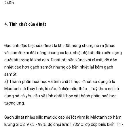
240h.
4.
Tính chất của đinát
Đặc tính đặc biệt của đinát là khi đốt nóng chúng nở ra (khác
với samốt khi đốt nóng chúng co lại), nhiệt độ bắt đầu biến dạng
dưới tải trọng là khá cao. Đinát rất bền vũng với xỉ axít, độ dẫn
nhiệt cao hơn gạch samốt nhưng độ bền nhiệt lại kém gạch
samốt.
a) Thành phần hoá học và tính chất lí học: đinát sử dụng ở lò
Máctanh, lò thủy tinh, lò cốc, lò điện nấu thép... Tuỳ theo nơi sử
dụng nó có yêu cầu về tính chất lí học và thành phần hoá học
tương ứng.
Gạch đinát nhiều silic mật độ cao để lót vòm lò Máctanh có hàm
lượng SiO2: 97,5 - 98%, độ chịu lửa: 1735°C; độ xốp biểu kiến: 11 -