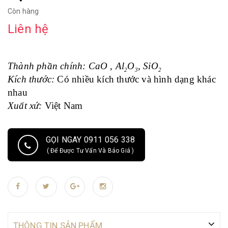
Còn hàng
Liên hệ
Thành phần chính:
CaO , Al
O
, SiO
2
3
2
Kích thước:
Có nhiều kích thước và hình dạng khác
nhau
Xuất xứ:
Việt Nam
GỌI NGAY 0911 056 338
( Để Được Tư Vấn Và Báo Giá )
THÔNG TIN SẢN PHẨM