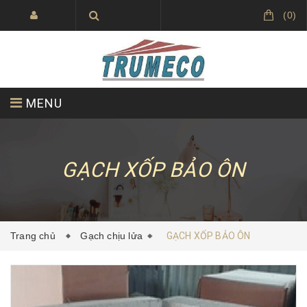
(
0
)
MENU
VỀ CHÚNG TÔI
SẢN PHẨM
GẠCH XỐP BẢO ÔN
DỰ ÁN ĐÃ THỰC HIỆN
TIN TỨC
Trang chủ
Gạch chịu lửa
GẠCH XỐP BẢO ÔN
LIÊN HỆ
TRUMECO