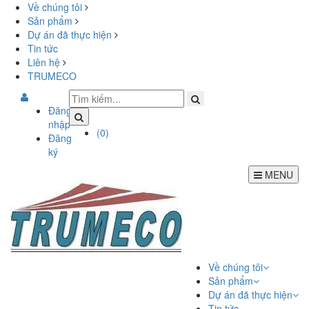
Về chúng tôi
Sản phẩm
Dự án đã thực hiện
Tin tức
Liên hệ
TRUMECO
Đăng
nhập
(
0
)
Đăng
ký
MENU
Về chúng tôi
Sản phẩm
Dự án đã thực hiện
Tin tức