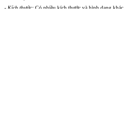
- Kích thước:
Có nhiều kích thước và hình dạng khác
nhau
- Đóng gói:
12 viên /1 hộp
- Xuất xứ:
Việt Nam, Trung Quốc
Gọi ngay 0911 056 338
( để được tư vấn và báo giá )
THÔNG TIN SẢN PHẨM
1. Thông số kỹ thuật
Ghi chú:
Giá trị thông số trên là mức trung