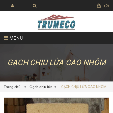
(
0
)
MENU
VỀ CHÚNG TÔI
SẢN PHẨM
GẠCH CHỊU LỬA CAO NHÔM
DỰ ÁN ĐÃ THỰC HIỆN
TIN TỨC
Trang chủ
Gạch chịu lửa
GẠCH CHỊU LỬA CAO NHÔM
LIÊN HỆ
TRUMECO