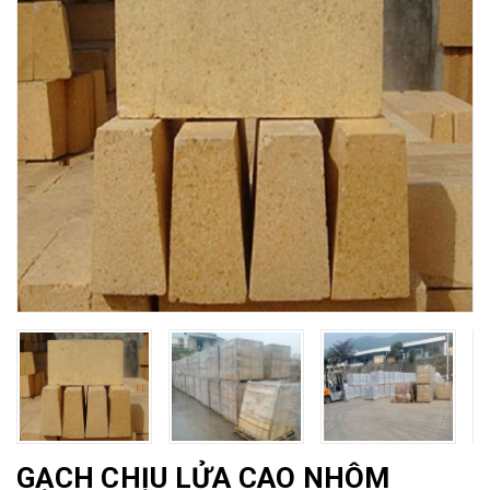
GẠCH CHỊU LỬA CAO NHÔM